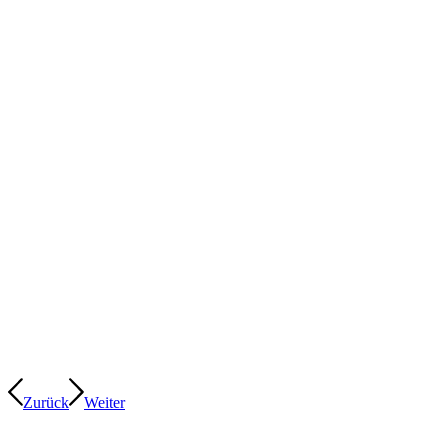
In diesem spürbaren, rhythmisc
Jeder Moment kreiert d
Und das Mysterium ist, dass etwa
Der Körper regeneriert und
Zurück
Weiter