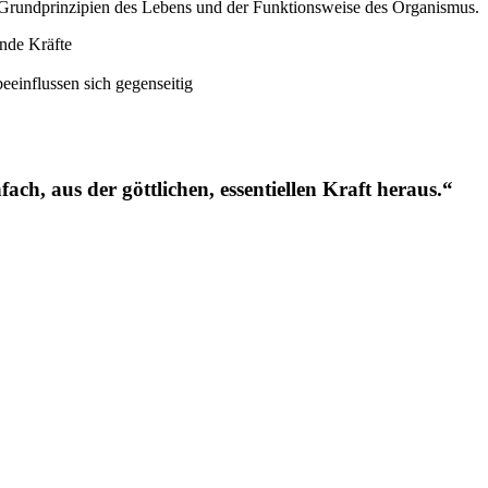
r Grundprinzipien des Lebens und der Funktionsweise des Organismus.
ende Kräfte
einflussen sich gegenseitig
, aus der göttlichen, essentiellen Kraft heraus.
“
er Darm verdaut, der Körper funktioniert von selbst, durch einen intri
icklungsprozess wahrzunehmen, anzuerkennen und zu unterstützen ist 