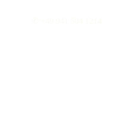
✆ +49 941 504 1214
info@osteopathie-brenner.de