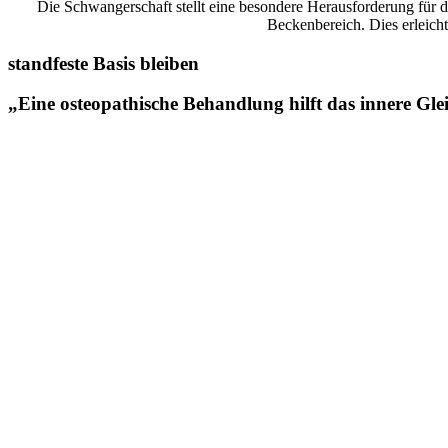
Die Schwangerschaft stellt eine besondere Herausforderung für 
Beckenbereich. Dies erleich
standfeste Basis bleiben
„
Eine osteopathische Behandlung hilft das innere Gl
Auch die Gewichtszunahme bedeutet eine vermehrte Belastung des H
werdenden Mutter verdrängt und wird ein erhöhter Druck auf diese
Die durch die Schwangerschaft bedingten Umstellungen können sich 
schaffen. Außerdem wird durch das Lösen von Blockierungen dem u
seine Entwicklung geschaffen und bestmögliche Voraussetzungen für
erhöhte Herausforderung für den Körper der Mutter. Nicht nur das Ki
Die Osteopathie unterstützt diesen physiologischen Prozess und hil
Kaiserschnitt ist in jedem Fall eine osteopathische Behandlung zu em