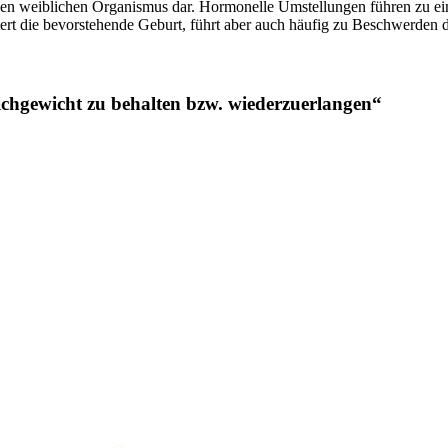
den weiblichen Organismus dar. Hormonelle Umstellungen führen zu ein
tert die bevorstehende Geburt, führt aber auch häufig zu Beschwerden d
eichgewicht zu behalten bzw. wiederzuerlangen
“
alte- und Bewegungsapparats und führt nicht selten zu Schmerzen. D
 ausgeübt, was zu zahlreichen Beschwerden wie Sodbrennen, Magenbes
in den verschiedenen Bereichen des Körpers bemerkbar machen. Eine o
ngeborenen Kind eine möglichst gute Umgebung für
 eine komplikationslose Entbindung. Selbst nach einer komplikations
nd fordert besondere Aufmerksamkeit, sondern es müssen sich alle Stru
ft dem Körper wieder in eine gute Ausgangsbasis zu finden. Nach ein
pfehlen.