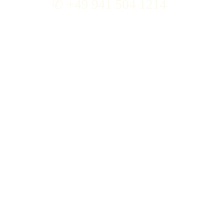
✆ +49 941 504 1214
info@osteopathie-brenner.de