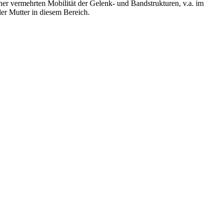
er vermehrten Mobilität der Gelenk- und Bandstrukturen, v.a. im
er Mutter in diesem Bereich.
urch das Wachstum des Kindes werden außerdem die Organe der
chwerden, Atemnot, Blasenproblemen usw. führen kann.
steopathische Behandlung kann hier eine deutliche Erleichterung
losen Entbindung bedeuten auch die Wochen nach der Geburt eine
kturen des Körpers wieder in ihren Ursprungszustand rückbilden.
er langen und komplikationsreichen Geburt oder nach einem